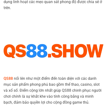
dụng linh hoạt các mẹo quan sát phong độ được chia sẻ ở
trên.
QS88
nổi lên như một điểm đến toàn diện với các danh
mục sản phẩm phong phú bao gồm thể thao, casino, slot
và xổ số. Điểm cộng lớn nhất giúp QS88 chinh phục người
chơi chính là sự khắt khe vào tính công bằng và minh
bạch, đảm bảo quyền lợi cho cộng đồng game thủ.