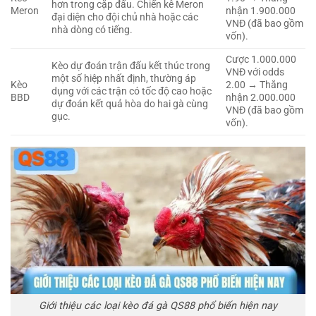
hơn trong cặp đấu. Chiến kê Meron
Meron
nhận 1.900.000
đại diện cho đội chủ nhà hoặc các
VNĐ (đã bao gồm
nhà dòng có tiếng.
vốn).
Cược 1.000.000
Kèo dự đoán trận đấu kết thúc trong
VNĐ với odds
một số hiệp nhất định, thường áp
Kèo
2.00 → Thắng
dụng với các trận có tốc độ cao hoặc
BBD
nhận 2.000.000
dự đoán kết quả hòa do hai gà cùng
VNĐ (đã bao gồm
gục.
vốn).
Giới thiệu các loại kèo đá gà QS88 phổ biến hiện nay