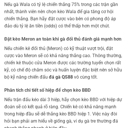
Nếu gà Wala có tỷ lệ chiến thắng 75% trong các trận gần
nhất, thành viên nên chọn kèo Wala để gia tăng cơ hội
chiến thắng. Bạn hãy đặt cược vào bên có phong độ áp
đảo dù tỷ lệ ăn tiền (odds) có thể thấp hơn một chút.
Đặt kèo Meron an toàn khi gà đối thủ đánh giá mạnh hơn
Nếu chiến kê đối thủ (Meron) có kỹ thuật vượt trội, đặt
cược vào Meron sẽ có khả năng thắng cao. Thông thường,
chiến kê thuộc cửa Meron được các trường tuyển chọn rất
kỹ, có chế độ chăm sóc và huấn luyện đặc biệt nên sở hữu
bộ kỹ năng chiến đấu
đá gà QS88
vô cùng tốt.
Phân tích chi tiết số hiệp để chọn kèo BBD
Nếu trận đấu kéo dài 3 hiệp, hãy chọn kèo BBD với hiệp dự
đoán sẽ có kết quả rõ ràng. Chiến kê có khả năng mạnh
trong hiệp đầu sẽ dễ thắng kèo BBD hiệp 1. Việc này đòi
hỏi bạn phải am hiểu về giống gà, ví dụ gà tre thường đá