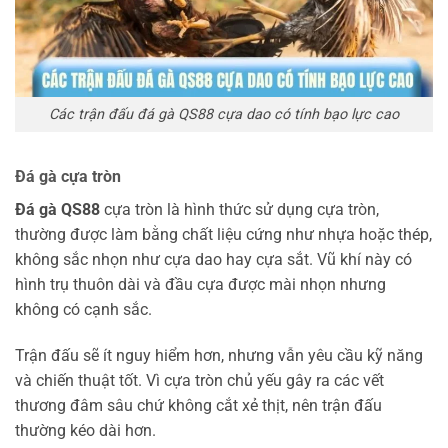
Các trận đấu đá gà QS88 cựa dao có tính bạo lực cao
Đá gà cựa tròn
Đá gà QS88
cựa tròn là hình thức sử dụng cựa tròn,
thường được làm bằng chất liệu cứng như nhựa hoặc thép,
không sắc nhọn như cựa dao hay cựa sắt. Vũ khí này có
hình trụ thuôn dài và đầu cựa được mài nhọn nhưng
không có cạnh sắc.
Trận đấu sẽ ít nguy hiểm hơn, nhưng vẫn yêu cầu kỹ năng
và chiến thuật tốt. Vì cựa tròn chủ yếu gây ra các vết
thương đâm sâu chứ không cắt xẻ thịt, nên trận đấu
thường kéo dài hơn.