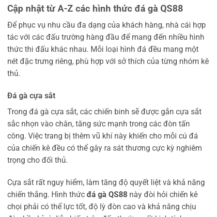
Cập nhật từ A-Z các hình thức đá gà QS88
Để phục vụ nhu cầu đa dạng của khách hàng, nhà cái hợp
tác với các đấu trường hàng đầu để mang đến nhiều hình
thức thi đấu khác nhau. Mỗi loại hình đá đều mang một
nét đặc trưng riêng, phù hợp với sở thích của từng nhóm kê
thủ.
Đá gà cựa sắt
Trong đá gà cựa sắt, các chiến binh sẽ được gắn cựa sắt
sắc nhọn vào chân, tăng sức mạnh trong các đòn tấn
công. Việc trang bị thêm vũ khí này khiến cho mỗi cú đá
của chiến kê đều có thể gây ra sát thương cực kỳ nghiêm
trọng cho đối thủ.
Cựa sắt rất nguy hiểm, làm tăng độ quyết liệt và khả năng
chiến thắng. Hình thức
đá gà QS88
này đòi hỏi chiến kê
chọi phải có thể lực tốt, độ lỳ đòn cao và khả năng chịu