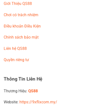
Giới Thiệu QS88
Chơi có trách nhiệm
Điều khoản Điều Kiện
Chính sách bảo mật
Liên hệ QS88
Quyền riêng tư
Thông Tin Liên Hệ
Thương Hiệu:
QS88
Website:
https://9xflixcom.my/