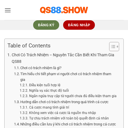
Bỏ
qua
nội
dung
ĐĂNG KÝ
ĐĂNG NHẬP
Table of Contents
Chơi Có Trách Nhiệm – Nguyên Tắc Cần Biết Khi Tham Gia
QS88
Chơi có trách nhiệm là gì?
Tìm hiểu chi tiết phạm vi người chơi có trách nhiệm tham
gia
Điều kiện tuổi hợp lệ
Nghĩa vụ xác thực độ tuổi
Ngăn ngừa truy cập từ người chưa đủ điều kiện tham gia
Hướng dẫn chơi có trách nhiệm trong quá trình cá cược
Cá cược mang tính giải trí
Không xem việc cá cược là nguồn thu nhập
Tự chịu trách nhiệm với toàn bộ quyết định cá nhân
Những điều cần lưu ý khi chơi có trách nhiệm trong cá cược