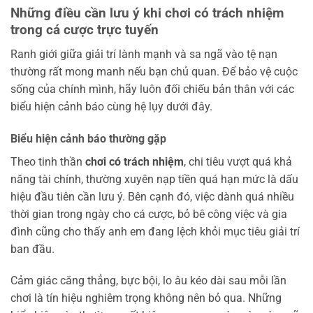
Những điều cần lưu ý khi chơi có trách nhiệm
trong cá cược trực tuyến
Ranh giới giữa giải trí lành mạnh và sa ngã vào tệ nạn
thường rất mong manh nếu bạn chủ quan. Để bảo vệ cuộc
sống của chính mình, hãy luôn đối chiếu bản thân với các
biểu hiện cảnh báo cùng hệ lụy dưới đây.
Biểu hiện cảnh báo thường gặp
Theo tinh thần
chơi có trách nhiệm
, chi tiêu vượt quá khả
năng tài chính, thường xuyên nạp tiền quá hạn mức là dấu
hiệu đầu tiên cần lưu ý. Bên cạnh đó, việc dành quá nhiều
thời gian trong ngày cho cá cược, bỏ bê công việc và gia
đình cũng cho thấy anh em đang lệch khỏi mục tiêu giải trí
ban đầu.
Cảm giác căng thẳng, bực bội, lo âu kéo dài sau mỗi lần
chơi là tín hiệu nghiêm trọng không nên bỏ qua. Những