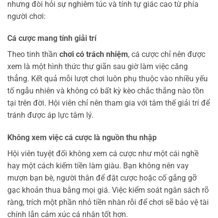
nhưng đòi hỏi sự nghiêm túc và tính tự giác cao từ phía
người chơi:
Cá cược mang tính giải trí
Theo tinh thần
chơi có trách nhiệm
, cá cược chỉ nên được
xem là một hình thức thư giãn sau giờ làm việc căng
thẳng. Kết quả mỗi lượt chơi luôn phụ thuộc vào nhiều yếu
tố ngẫu nhiên và không có bất kỳ kèo chắc thắng nào tồn
tại trên đời. Hội viên chỉ nên tham gia với tâm thế giải trí để
tránh được áp lực tâm lý.
Không xem việc cá cược là nguồn thu nhập
Hội viên tuyệt đối không xem cá cược như một cái nghề
hay một cách kiếm tiền làm giàu. Bạn không nên vay
mượn bạn bè, người thân để đặt cược hoặc cố gắng gỡ
gạc khoản thua bằng mọi giá. Việc kiểm soát ngân sách rõ
ràng, trích một phần nhỏ tiền nhàn rỗi để chơi sẽ bảo vệ tài
chính lẫn cảm xúc cá nhân tốt hơn.