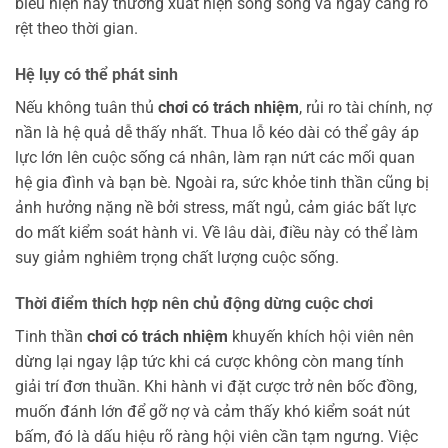
biểu hiện này thường xuất hiện song song và ngày càng rõ
rệt theo thời gian.
Hệ lụy có thể phát sinh
Nếu không tuân thủ
chơi có trách nhiệm
, rủi ro tài chính, nợ
nần là hệ quả dễ thấy nhất. Thua lỗ kéo dài có thể gây áp
lực lớn lên cuộc sống cá nhân, làm rạn nứt các mối quan
hệ gia đình và bạn bè. Ngoài ra, sức khỏe tinh thần cũng bị
ảnh hưởng nặng nề bởi stress, mất ngủ, cảm giác bất lực
do mất kiểm soát hành vi. Về lâu dài, điều này có thể làm
suy giảm nghiêm trọng chất lượng cuộc sống.
Thời điểm thích hợp nên chủ động dừng cuộc chơi
Tinh thần
chơi có trách nhiệm
khuyến khích hội viên nên
dừng lại ngay lập tức khi cá cược không còn mang tính
giải trí đơn thuần. Khi hành vi đặt cược trở nên bốc đồng,
muốn đánh lớn để gỡ nợ và cảm thấy khó kiểm soát nút
bấm, đó là dấu hiệu rõ ràng hội viên cần tạm ngưng. Việc